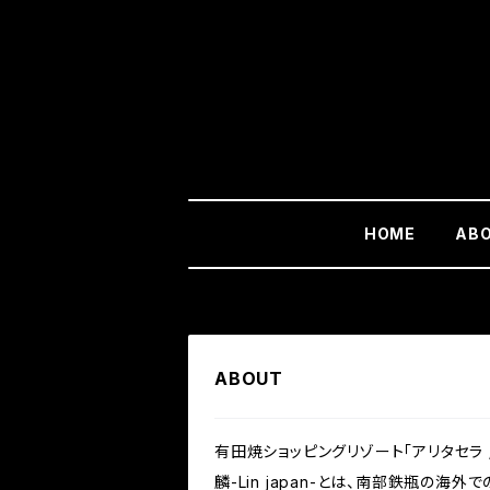
HOME
AB
ABOUT
有田焼ショッピングリゾート「アリタセラ / 
麟-Lin japan-とは、南部鉄瓶の