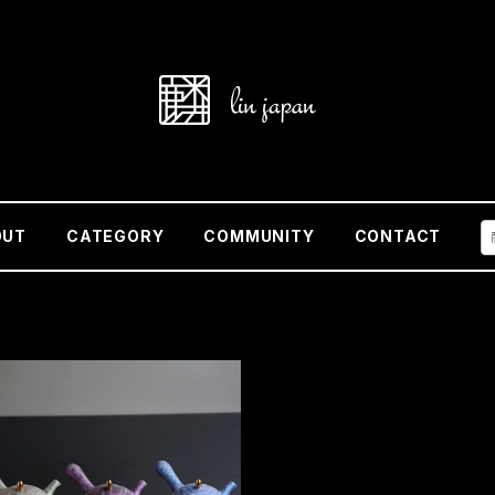
OUT
CATEGORY
COMMUNITY
CONTACT
麟 Lin 急須（３色）