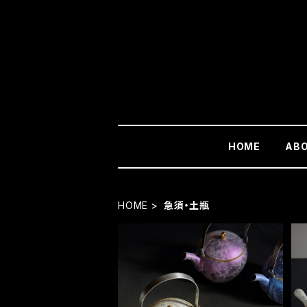
HOME
AB
HOME
急須・土瓶
麟 Lin 土瓶（３色）