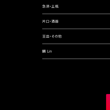
急須・土瓶
片口・酒器
豆皿・その他
麟 Lin