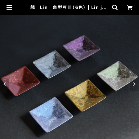
麟 Lin 角型豆皿（６色） | Lin jap
an 公式オンラインショップ