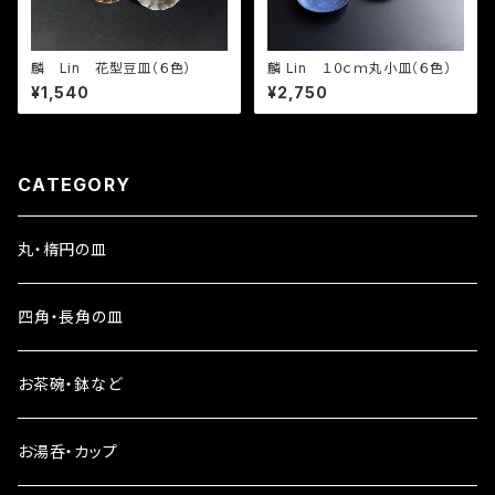
麟 Lin 花型豆皿（６色）
麟 Lin １０ｃｍ丸小皿（６色）
¥1,540
¥2,750
CATEGORY
丸・楕円の皿
四角・長角の皿
お茶碗・鉢など
お湯呑・カップ