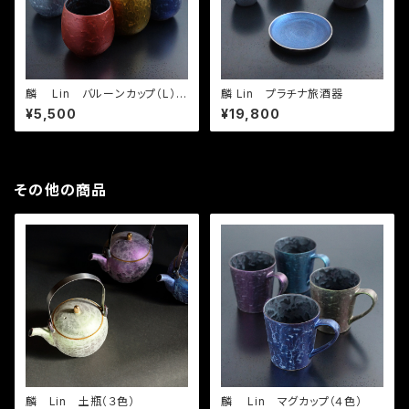
麟 Lin バルーンカップ（L）
麟 Lin プラチナ旅酒器
（３色）
¥5,500
¥19,800
その他の商品
麟 Lin 土瓶（３色）
麟 Lin マグカップ（４色）