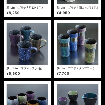
麟 Lin プラチナ片口（３色）
麟 Lin プラチナ酒カップ（３色）
¥8,250
¥4,950
麟 Lin マグカップ（４色）
麟 Lin プラチナタンブラー（４
色）
¥6,600
¥7,700