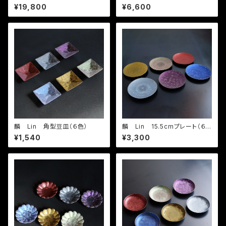
¥19,800
¥6,600
麟 Lin 角型豆皿（６色）
麟 Lin 15.5cmプレート（６
色）
¥1,540
¥3,300